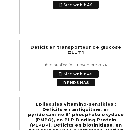
Site web HAS
Déficit en transporteur de glucose
GLUT1
1ère publication : novembre 2024
Site web HAS
PNDS HAS
Epilepsies vitamino-sensibles :
Déficits en antiquitine, en
pyridoxamine-5' phosphate oxydase
(PNPO), en PLP Binding Protein
(PLPBP), Déficits en biotinidase, en