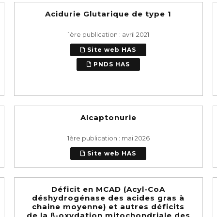
Acidurie Glutarique de type 1
1ère publication : avril 2021
Site web HAS
PNDS HAS
Alcaptonurie
1ère publication : mai 2026
Site web HAS
Déficit en MCAD (Acyl-CoA
déshydrogénase des acides gras à
chaine moyenne) et autres déficits
de la β-oxydation mitochondriale des