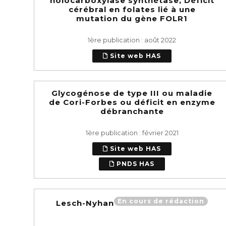
holocarboxylase synthétase, Déficit
cérébral en folates lié à une
mutation du gène FOLR1
1ère publication : août 2022
Site web HAS
Glycogénose de type III ou maladie
de Cori-Forbes ou déficit en enzyme
débranchante
1ère publication : février 2021
Site web HAS
PNDS HAS
En cours de rédaction
Lesch-Nyhan