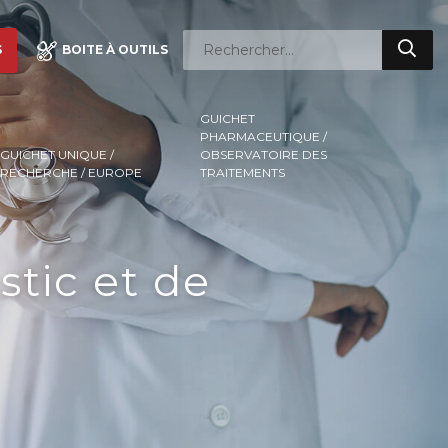
S
BOITE À OUTILS
GUICHET
PHARMACEUTIQUE /
GUICHET UNIQUE /
OBSERVATOIRE DES
RECHERCHE / EUROPE
TRAITEMENTS
stic et de