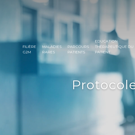
EDUCATION
FILIÈRE
MALADIES
PARCOURS
THÉRAPEUTIQUE DU
G2M
RARES
PATIENTS
PATIENT
Protocole