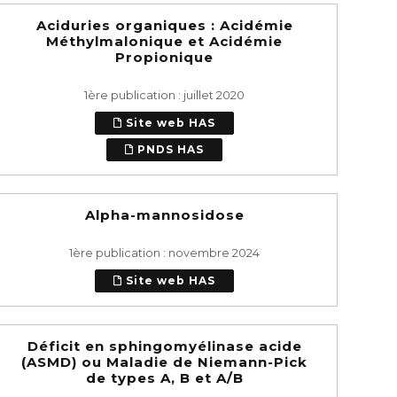
Aciduries organiques : Acidémie
Méthylmalonique et Acidémie
Propionique
1ère publication : juillet 2020
Site web HAS
PNDS HAS
Alpha-mannosidose
1ère publication : novembre 2024
Site web HAS
Déficit en sphingomyélinase acide
(ASMD) ou Maladie de Niemann-Pick
de types A, B et A/B