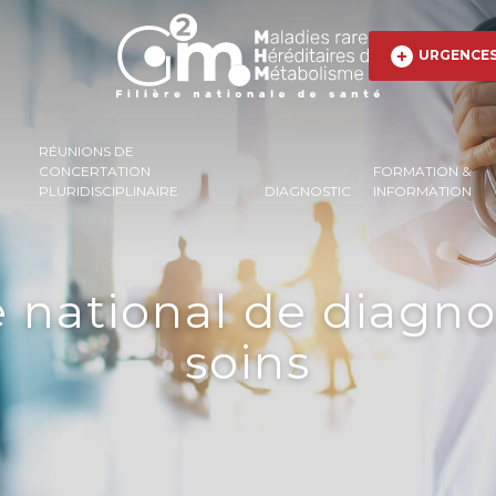
URGENCE
RÉUNIONS DE
CONCERTATION
FORMATION &
PLURIDISCIPLINAIRE
DIAGNOSTIC
INFORMATION
 national de diagno
soins