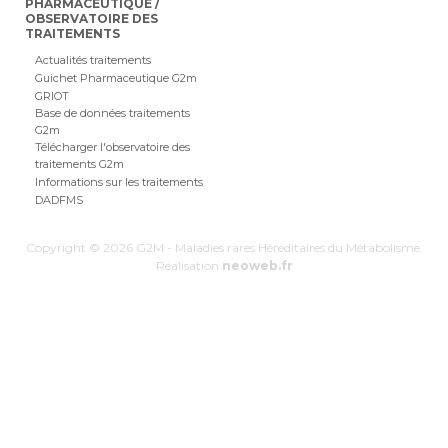
PHARMACEUTIQUE /
OBSERVATOIRE DES
TRAITEMENTS
Actualités traitements
Guichet Pharmaceutique G2m
GRIOT
Base de données traitements
G2m
Télécharger l'observatoire des
traitements G2m
Informations sur les traitements
DADFMS
Copyright © 2026 G2M - Maladies rares Héréditaires du Métabolisme.
Réalisation
neoweb.fr