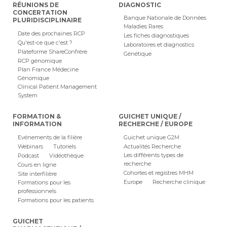
RÉUNIONS DE
DIAGNOSTIC
CONCERTATION
Banque Nationale de Données
PLURIDISCIPLINAIRE
Maladies Rares
Date des prochaines RCP
Les fiches diagnostiques
Qu'est-ce que c'est ?
Laboratoires et diagnostics
Plateforme ShareConfrère
Génétique
RCP génomique
Plan France Médecine
Génomique
Clinical Patient Management
System
FORMATION &
GUICHET UNIQUE /
INFORMATION
RECHERCHE / EUROPE
Evénements de la filière
Guichet unique G2M
Webinars
Tutoriels
Actualités Recherche
Les différents types de
Podcast
Vidéothèque
recherche
Cours en ligne
Cohortes et registres MHM
Site interfilière
Europe
Recherche clinique
Formations pour les
professionnels
Formations pour les patients
GUICHET