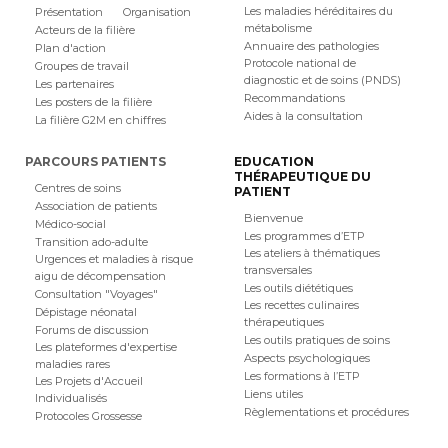
Les maladies héréditaires du
Présentation
Organisation
métabolisme
Acteurs de la filière
Annuaire des pathologies
Plan d'action
Protocole national de
Groupes de travail
diagnostic et de soins (PNDS)
Les partenaires
Recommandations
Les posters de la filière
Aides à la consultation
La filière G2M en chiffres
PARCOURS PATIENTS
EDUCATION
THÉRAPEUTIQUE DU
Centres de soins
PATIENT
Association de patients
Bienvenue
Médico-social
Les programmes d’ETP
Transition ado-adulte
Les ateliers à thématiques
Urgences et maladies à risque
transversales
aigu de décompensation
Les outils diététiques
Consultation "Voyages"
Les recettes culinaires
Dépistage néonatal
thérapeutiques
Forums de discussion
Les outils pratiques de soins
Les plateformes d'expertise
Aspects psychologiques
maladies rares
Les formations à l’ETP
Les Projets d'Accueil
Liens utiles
Individualisés
Règlementations et procédures
Protocoles Grossesse