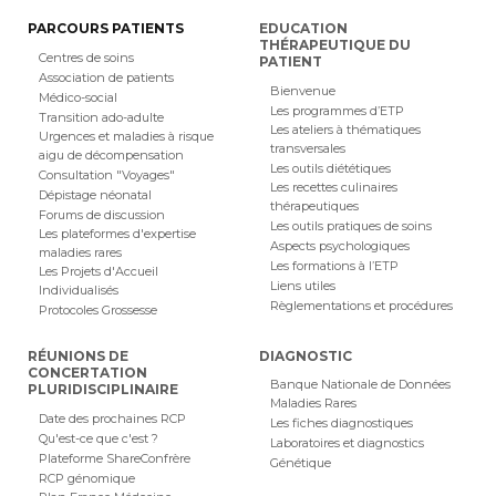
PARCOURS PATIENTS
EDUCATION
THÉRAPEUTIQUE DU
Centres de soins
PATIENT
Association de patients
Bienvenue
Médico-social
Les programmes d’ETP
Transition ado-adulte
Les ateliers à thématiques
Urgences et maladies à risque
transversales
aigu de décompensation
Les outils diététiques
Consultation "Voyages"
Les recettes culinaires
Dépistage néonatal
thérapeutiques
Forums de discussion
Les outils pratiques de soins
Les plateformes d'expertise
Aspects psychologiques
maladies rares
Les formations à l’ETP
Les Projets d'Accueil
Liens utiles
Individualisés
Règlementations et procédures
Protocoles Grossesse
RÉUNIONS DE
DIAGNOSTIC
CONCERTATION
Banque Nationale de Données
PLURIDISCIPLINAIRE
Maladies Rares
Date des prochaines RCP
Les fiches diagnostiques
Qu'est-ce que c'est ?
Laboratoires et diagnostics
Plateforme ShareConfrère
Génétique
RCP génomique