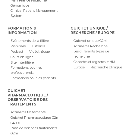
Plan France Médecine
Génomique
Clinical Patient Management
System
FORMATION &
GUICHET UNIQUE /
INFORMATION
RECHERCHE / EUROPE
Evénements de la filière
Guichet unique G2M
Webinars
Tutoriels
Actualités Recherche
Les différents types de
Podcast
Vidéothèque
recherche
Cours en ligne
Cohortes et registres MHM
Site interfilière
Europe
Recherche clinique
Formations pour les
professionnels
Formations pour les patients
GUICHET
PHARMACEUTIQUE /
OBSERVATOIRE DES
TRAITEMENTS
Actualités traitements
Guichet Pharmaceutique G2m
GRIOT
Base de données traitements
G2m