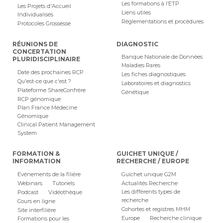
Les formations à l’ETP
Les Projets d'Accueil
Liens utiles
Individualisés
Règlementations et procédures
Protocoles Grossesse
RÉUNIONS DE
DIAGNOSTIC
CONCERTATION
Banque Nationale de Données
PLURIDISCIPLINAIRE
Maladies Rares
Date des prochaines RCP
Les fiches diagnostiques
Qu'est-ce que c'est ?
Laboratoires et diagnostics
Plateforme ShareConfrère
Génétique
RCP génomique
Plan France Médecine
Génomique
Clinical Patient Management
System
FORMATION &
GUICHET UNIQUE /
INFORMATION
RECHERCHE / EUROPE
Evénements de la filière
Guichet unique G2M
Webinars
Tutoriels
Actualités Recherche
Les différents types de
Podcast
Vidéothèque
recherche
Cours en ligne
Cohortes et registres MHM
Site interfilière
Europe
Recherche clinique
Formations pour les