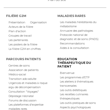
FILIÈRE G2M
MALADIES RARES
Les maladies héréditaires du
Présentation
Organisation
métabolisme
Acteurs de la filière
Annuaire des pathologies
Plan d'action
Protocole national de
Groupes de travail
diagnostic et de soins (PNDS)
Les partenaires
Recommandations
Les posters de la filière
Aides à la consultation
La filière G2M en chiffres
PARCOURS PATIENTS
EDUCATION
THÉRAPEUTIQUE DU
Centres de soins
PATIENT
Association de patients
Bienvenue
Médico-social
Les programmes d’ETP
Transition ado-adulte
Les ateliers à thématiques
Urgences et maladies à risque
transversales
aigu de décompensation
Les outils diététiques
Consultation "Voyages"
Les recettes culinaires
Dépistage néonatal
thérapeutiques
Forums de discussion
Les outils pratiques de soins
Les plateformes d'expertise
Aspects psychologiques
maladies rares