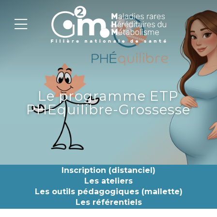
Le programme ETP
PHEquilibre-Grossesse
Inscription (distanciel)
Les ateliers
Les outils pédagogiques (mallette)
Les référentiels