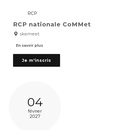
RCP
RCP nationale CoMMet
skemeet
En savoir plus
Je m'inscris
04
février
2027