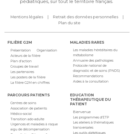
pédiatriques, sur tout le territoire français.
Mentions légales
Retrait des données personnelles
Plan du site
FILIÈRE G2M
MALADIES RARES
Les maladies héréditaires du
Présentation
Organisation
métabolisme
Acteurs de la filière
Annuaire des pathologies
Plan d'action
Protocole national de
Groupes de travail
diagnostic et de soins (PNDS)
Les partenaires
Recommandations
Les posters de la filière
Aides à la consultation
La filière G2M en chiffres
PARCOURS PATIENTS
EDUCATION
THÉRAPEUTIQUE DU
Centres de soins
PATIENT
Association de patients
Bienvenue
Médico-social
Les programmes d’ETP
Transition ado-adulte
Les ateliers à thématiques
Urgences et maladies à risque
transversales
aigu de décompensation
Les outils diététiques