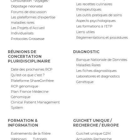
Consultation "Voyages"
Les recettes culinaires
Dépistage néonatal
thérapeutiques
Forums de discussion
Les outils pratiques de soins
Les plateformes d'expertise
Aspects psychologiques
maladies rares
Les formations à l’ETP
Les Projets d'Accueil
Liens utiles
Individualisés
Règlementations et procédures
Protocoles Grossesse
RÉUNIONS DE
DIAGNOSTIC
CONCERTATION
Banque Nationale de Données
PLURIDISCIPLINAIRE
Maladies Rares
Date des prochaines RCP
Les fiches diagnostiques
Qu'est-ce que c'est ?
Laboratoires et diagnostics
Plateforme ShareConfrère
Génétique
RCP génomique
Plan France Médecine
Génomique
Clinical Patient Management
System
FORMATION &
GUICHET UNIQUE /
INFORMATION
RECHERCHE / EUROPE
Evénements de la filière
Guichet unique G2M
Webinars
Tutoriels
Actualités Recherche