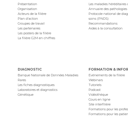
Présentation
Les maladies héréditaires
Organisation
Annuaire des pathologies
Acteurs de la filière
Protocole national de diag
Plan d'action
soins (PNDS)
Groupes de travail
Recommandations
Les partenaires
Aides à la consultation
Les posters de la filière
La filière G2M en chiffres
DIAGNOSTIC
FORMATION & INFO
Banque Nationale de Données Maladies
Evénements de la filière
Rares
Webinars
Les fiches diagnostiques
Tutoriels
Laboratoires et diagnostics
Podcast
Génétique
Vidéothèque
Cours en ligne
Site interfilière
Formations pour les profe
Formations pour les patie