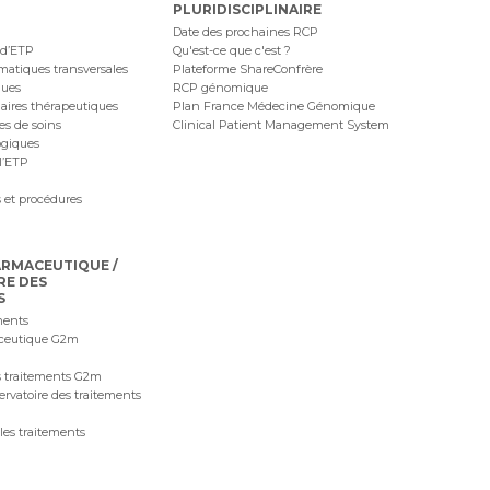
PLURIDISCIPLINAIRE
Date des prochaines RCP
 d’ETP
Qu'est-ce que c'est ?
ématiques transversales
Plateforme ShareConfrère
ques
RCP génomique
naires thérapeutiques
Plan France Médecine Génomique
ues de soins
Clinical Patient Management System
ogiques
l’ETP
 et procédures
ARMACEUTIQUE /
RE DES
S
ments
ceutique G2m
 traitements G2m
ervatoire des traitements
les traitements