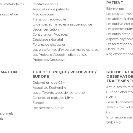
PATIENT
 du métabolisme
Centres de soins
Bienvenue
Association de patients
Les programmes
nostic et de
Médico-social
Les ateliers à th
Transition ado-adulte
Les outils diététi
Urgences et maladies à risque aigu de
Les recettes culi
décompensation
Les outils pratiq
Consultation "Voyages"
Aspects psychol
Dépistage néonatal
Les formations à 
Forums de discussion
Liens utiles
Les plateformes d'expertise maladies rares
Règlementations
Les Projets d'Accueil Individualisés
Protocoles Grossesse
RMATION
GUICHET UNIQUE / RECHERCHE /
GUICHET PH
EUROPE
OBSERVATOI
TRAITEMENT
Guichet unique G2M
Actualités traite
Actualités Recherche
Guichet Pharma
Les différents types de recherche
GRIOT
Cohortes et registres MHM
Base de données
Europe
Télécharger l'obs
Recherche clinique
G2m
ssionnels
Informations sur 
nts
DADFMS