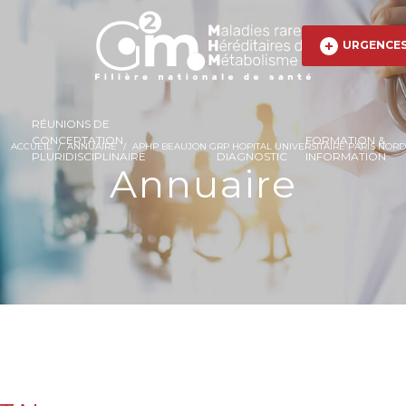
URGENCE
RÉUNIONS DE
CONCERTATION
FORMATION &
ACCUEIL
/
ANNUAIRE
/
APHP BEAUJON GRP HOPITAL UNIVERSITAIRE PARIS NORD
PLURIDISCIPLINAIRE
DIAGNOSTIC
INFORMATION
Annuaire