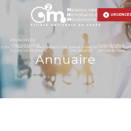
URGENCE
RÉUNIONS DE
CONCERTATION
FORMATION &
CCUEIL
/
ANNUAIRE
/
APHP CHARLES FOIX JEAN ROSTAND GPT HOSP UNIVERSITAIRE
PLURIDISCIPLINAIRE
DIAGNOSTIC
INFORMATION
Annuaire