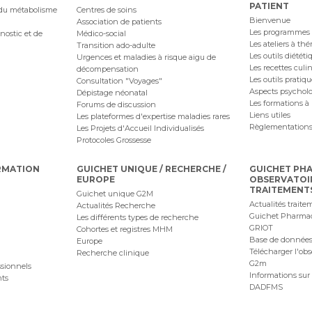
PATIENT
 du métabolisme
Centres de soins
Bienvenue
Association de patients
Les programmes
nostic et de
Médico-social
Les ateliers à th
Transition ado-adulte
Les outils diététi
Urgences et maladies à risque aigu de
Les recettes culi
décompensation
Les outils pratiq
Consultation "Voyages"
Aspects psychol
Dépistage néonatal
Les formations à 
Forums de discussion
Liens utiles
Les plateformes d'expertise maladies rares
Règlementations
Les Projets d'Accueil Individualisés
Protocoles Grossesse
RMATION
GUICHET UNIQUE / RECHERCHE /
GUICHET PH
EUROPE
OBSERVATOI
TRAITEMENT
Guichet unique G2M
Actualités traite
Actualités Recherche
Guichet Pharma
Les différents types de recherche
GRIOT
Cohortes et registres MHM
Base de données
Europe
Télécharger l'obs
Recherche clinique
G2m
ssionnels
Informations sur 
nts
DADFMS