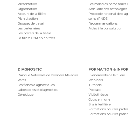
Présentation
Les maladies héréditaires
Organisation
Annuaire des pathologies
Acteurs de la filière
Protocole national de diag
Plan d'action
soins (PNDS)
Groupes de travail
Recommandations
Les partenaires
Aides à la consultation
Les posters de la filière
La filière G2M en chiffres
DIAGNOSTIC
FORMATION & INFO
Banque Nationale de Données Maladies
Evénements de la filière
Rares
Webinars
Les fiches diagnostiques
Tutoriels
Laboratoires et diagnostics
Podcast
Génétique
Vidéothèque
Cours en ligne
Site interfilière
Formations pour les profe
Formations pour les patie