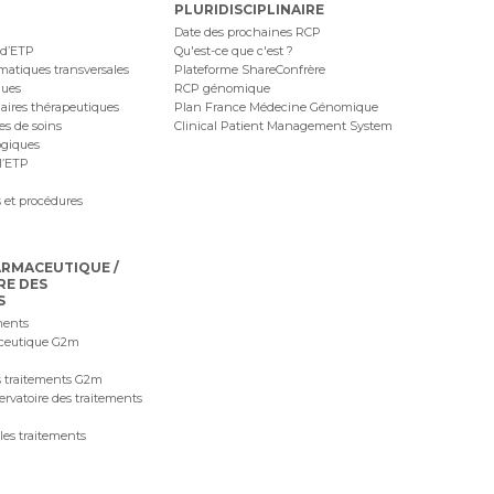
PLURIDISCIPLINAIRE
Date des prochaines RCP
 d’ETP
Qu'est-ce que c'est ?
ématiques transversales
Plateforme ShareConfrère
ques
RCP génomique
naires thérapeutiques
Plan France Médecine Génomique
ues de soins
Clinical Patient Management System
ogiques
l’ETP
 et procédures
ARMACEUTIQUE /
RE DES
S
ments
ceutique G2m
 traitements G2m
ervatoire des traitements
les traitements