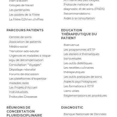
Annuaire des pathologies
Plan d'action
Protocole national de
Groupes de travail
diagnostic et de soins (PNDS)
Les partenaires
Recommandations
Les posters de la filière
Aides à la consultation
La filière G2M en chiffres
PARCOURS PATIENTS
EDUCATION
THÉRAPEUTIQUE DU
Centres de soins
PATIENT
Association de patients
Bienvenue
Médico-social
Les programmes d’ETP
Transition ado-adulte
Les ateliers à thématiques
Urgences et maladies à risque
transversales
aigu de décompensation
Les outils diététiques
Consultation "Voyages"
Les recettes culinaires
Dépistage néonatal
thérapeutiques
Forums de discussion
Les outils pratiques de soins
Les plateformes d'expertise
Aspects psychologiques
maladies rares
Les formations à l’ETP
Les Projets d'Accueil
Liens utiles
Individualisés
Règlementations et procédures
Protocoles Grossesse
RÉUNIONS DE
DIAGNOSTIC
CONCERTATION
Banque Nationale de Données
PLURIDISCIPLINAIRE