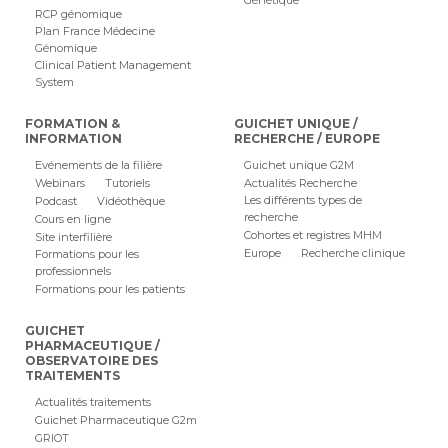
Génétique
RCP génomique
Plan France Médecine
Génomique
Clinical Patient Management
System
FORMATION &
GUICHET UNIQUE /
INFORMATION
RECHERCHE / EUROPE
Evénements de la filière
Guichet unique G2M
Webinars
Tutoriels
Actualités Recherche
Les différents types de
Podcast
Vidéothèque
recherche
Cours en ligne
Cohortes et registres MHM
Site interfilière
Europe
Recherche clinique
Formations pour les
professionnels
Formations pour les patients
GUICHET
PHARMACEUTIQUE /
OBSERVATOIRE DES
TRAITEMENTS
Actualités traitements
Guichet Pharmaceutique G2m
GRIOT