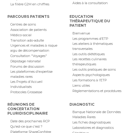
Aides à la consultation
La filière G2M en chiffres
PARCOURS PATIENTS
EDUCATION
THÉRAPEUTIQUE DU
Centres de soins
PATIENT
Association de patients
Bienvenue
Médico-social
Les programmes d’ETP
Transition ado-adulte
Les ateliers à thématiques
Urgences et maladies à risque
transversales
aigu de décompensation
Les outils diététiques
Consultation "Voyages"
Les recettes culinaires
Dépistage néonatal
thérapeutiques
Forums de discussion
Les outils pratiques de soins
Les plateformes d'expertise
Aspects psychologiques
maladies rares
Les formations à l’ETP
Les Projets d'Accueil
Liens utiles
Individualisés
Règlementations et procédures
Protocoles Grossesse
RÉUNIONS DE
DIAGNOSTIC
CONCERTATION
Banque Nationale de Données
PLURIDISCIPLINAIRE
Maladies Rares
Date des prochaines RCP
Les fiches diagnostiques
Qu'est-ce que c'est ?
Laboratoires et diagnostics
Plateforme ShareConfrère