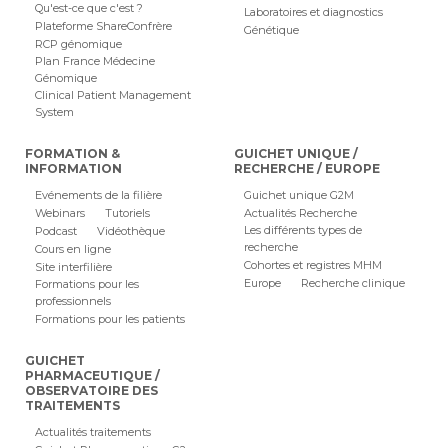
Qu'est-ce que c'est ?
Laboratoires et diagnostics
Plateforme ShareConfrère
Génétique
RCP génomique
Plan France Médecine
Génomique
Clinical Patient Management
System
FORMATION &
GUICHET UNIQUE /
INFORMATION
RECHERCHE / EUROPE
Evénements de la filière
Guichet unique G2M
Webinars
Tutoriels
Actualités Recherche
Les différents types de
Podcast
Vidéothèque
recherche
Cours en ligne
Cohortes et registres MHM
Site interfilière
Europe
Recherche clinique
Formations pour les
professionnels
Formations pour les patients
GUICHET
PHARMACEUTIQUE /
OBSERVATOIRE DES
TRAITEMENTS
Actualités traitements