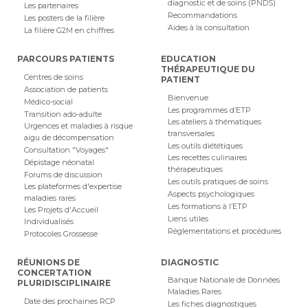
diagnostic et de soins (PNDS)
Les partenaires
Recommandations
Les posters de la filière
Aides à la consultation
La filière G2M en chiffres
PARCOURS PATIENTS
EDUCATION
THÉRAPEUTIQUE DU
Centres de soins
PATIENT
Association de patients
Bienvenue
Médico-social
Les programmes d’ETP
Transition ado-adulte
Les ateliers à thématiques
Urgences et maladies à risque
transversales
aigu de décompensation
Les outils diététiques
Consultation "Voyages"
Les recettes culinaires
Dépistage néonatal
thérapeutiques
Forums de discussion
Les outils pratiques de soins
Les plateformes d'expertise
Aspects psychologiques
maladies rares
Les formations à l’ETP
Les Projets d'Accueil
Liens utiles
Individualisés
Règlementations et procédures
Protocoles Grossesse
RÉUNIONS DE
DIAGNOSTIC
CONCERTATION
Banque Nationale de Données
PLURIDISCIPLINAIRE
Maladies Rares
Date des prochaines RCP
Les fiches diagnostiques