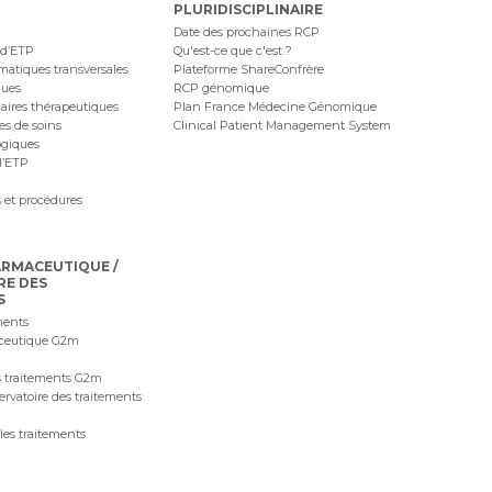
PLURIDISCIPLINAIRE
Date des prochaines RCP
 d’ETP
Qu'est-ce que c'est ?
ématiques transversales
Plateforme ShareConfrère
ques
RCP génomique
naires thérapeutiques
Plan France Médecine Génomique
ues de soins
Clinical Patient Management System
ogiques
l’ETP
 et procédures
ARMACEUTIQUE /
RE DES
S
ments
ceutique G2m
 traitements G2m
ervatoire des traitements
les traitements