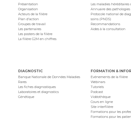
Présentation
Les maladies héréditaires
Organisation
Annuaire des pathologies
Acteurs de la filière
Protocole national de diag
Plan d'action
soins (PNDS)
Groupes de travail
Recommandations
Les partenaires
Aides à la consultation
Les posters de la filière
La filière G2M en chiffres
DIAGNOSTIC
FORMATION & INFO
Banque Nationale de Données Maladies
Evénements de la filière
Rares
Webinars
Les fiches diagnostiques
Tutoriels
Laboratoires et diagnostics
Podcast
Génétique
Vidéothèque
Cours en ligne
Site interfilière
Formations pour les profe
Formations pour les patie