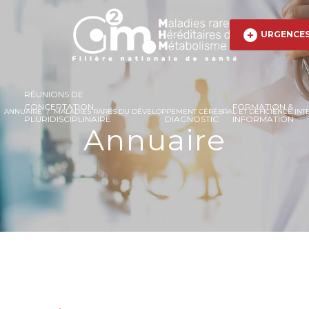
URGENCE
RÉUNIONS DE
CONCERTATION
FORMATION &
ANNUAIRE
/
MALADIES RARES DU DÉVELOPPEMENT CÉRÉBRAL ET DÉFICIENCE INT
PLURIDISCIPLINAIRE
DIAGNOSTIC
INFORMATION
Annuaire