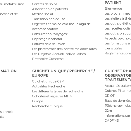
PATIENT
 du métabolisme
Centres de soins
Bienvenue
Association de patients
Les programmes
nostic et de
Médico-social
Les ateliers à th
Transition ado-adulte
Les outils diététi
Urgences et maladies à risque aigu de
Les recettes culi
décompensation
Les outils pratiq
Consultation "Voyages"
Aspects psychol
Dépistage néonatal
Les formations à 
Forums de discussion
Liens utiles
Les plateformes d'expertise maladies rares
Règlementations
Les Projets d'Accueil Individualisés
Protocoles Grossesse
RMATION
GUICHET UNIQUE / RECHERCHE /
GUICHET PH
EUROPE
OBSERVATOI
TRAITEMENT
Guichet unique G2M
Actualités traite
Actualités Recherche
Guichet Pharma
Les différents types de recherche
GRIOT
Cohortes et registres MHM
Base de données
Europe
Télécharger l'obs
Recherche clinique
G2m
ssionnels
Informations sur 
nts
DADFMS