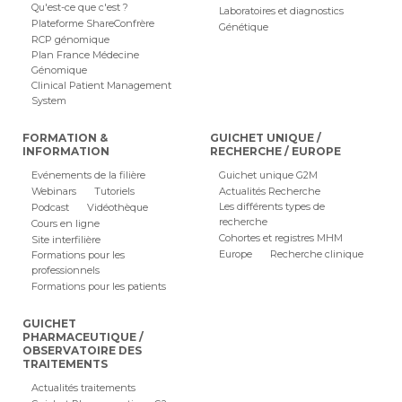
Qu'est-ce que c'est ?
Laboratoires et diagnostics
Plateforme ShareConfrère
Génétique
RCP génomique
Plan France Médecine
Génomique
Clinical Patient Management
System
FORMATION &
GUICHET UNIQUE /
INFORMATION
RECHERCHE / EUROPE
Evénements de la filière
Guichet unique G2M
Webinars
Tutoriels
Actualités Recherche
Les différents types de
Podcast
Vidéothèque
recherche
Cours en ligne
Cohortes et registres MHM
Site interfilière
Europe
Recherche clinique
Formations pour les
professionnels
Formations pour les patients
GUICHET
PHARMACEUTIQUE /
OBSERVATOIRE DES
TRAITEMENTS
Actualités traitements