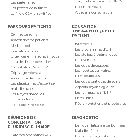
diagnostic et de soins (PNDS)
Les partenaires
Recommandations
Les posters de la filière
Aides à la consultation
La filière G2M en chiffres
PARCOURS PATIENTS
EDUCATION
THÉRAPEUTIQUE DU
Centres de soins
PATIENT
Association de patients
Bienvenue
Médico-social
Les programmes d’ETP
Transition ado-adulte
Les ateliers à thématiques
Urgences et maladies à risque
transversales
aigu de décompensation
Les outils diététiques
Consultation "Voyages"
Les recettes culinaires
Dépistage néonatal
thérapeutiques
Forums de discussion
Les outils pratiques de soins
Les plateformes d'expertise
Aspects psychologiques
maladies rares
Les formations à l’ETP
Les Projets d'Accueil
Liens utiles
Individualisés
Règlementations et procédures
Protocoles Grossesse
RÉUNIONS DE
DIAGNOSTIC
CONCERTATION
Banque Nationale de Données
PLURIDISCIPLINAIRE
Maladies Rares
Date des prochaines RCP
Les fiches diagnostiques