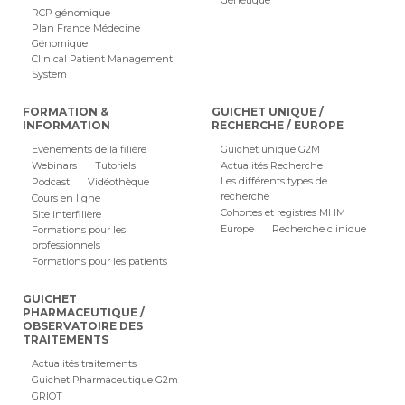
Génétique
RCP génomique
Plan France Médecine
Génomique
Clinical Patient Management
System
FORMATION &
GUICHET UNIQUE /
INFORMATION
RECHERCHE / EUROPE
Evénements de la filière
Guichet unique G2M
Webinars
Tutoriels
Actualités Recherche
Les différents types de
Podcast
Vidéothèque
recherche
Cours en ligne
Cohortes et registres MHM
Site interfilière
Europe
Recherche clinique
Formations pour les
professionnels
Formations pour les patients
GUICHET
PHARMACEUTIQUE /
OBSERVATOIRE DES
TRAITEMENTS
Actualités traitements
Guichet Pharmaceutique G2m
GRIOT