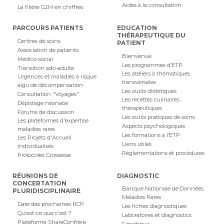
Aides à la consultation
La filière G2M en chiffres
PARCOURS PATIENTS
EDUCATION
THÉRAPEUTIQUE DU
Centres de soins
PATIENT
Association de patients
Bienvenue
Médico-social
Les programmes d’ETP
Transition ado-adulte
Les ateliers à thématiques
Urgences et maladies à risque
transversales
aigu de décompensation
Les outils diététiques
Consultation "Voyages"
Les recettes culinaires
Dépistage néonatal
thérapeutiques
Forums de discussion
Les outils pratiques de soins
Les plateformes d'expertise
Aspects psychologiques
maladies rares
Les formations à l’ETP
Les Projets d'Accueil
Liens utiles
Individualisés
Règlementations et procédures
Protocoles Grossesse
RÉUNIONS DE
DIAGNOSTIC
CONCERTATION
Banque Nationale de Données
PLURIDISCIPLINAIRE
Maladies Rares
Date des prochaines RCP
Les fiches diagnostiques
Qu'est-ce que c'est ?
Laboratoires et diagnostics
Plateforme ShareConfrère