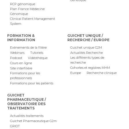
Génétique
RCP génomique
Plan France Médecine
Génomique
Clinical Patient Management
System
FORMATION &
GUICHET UNIQUE /
INFORMATION
RECHERCHE / EUROPE
Evénements de la filière
Guichet unique G2M
Webinars
Tutoriels
Actualités Recherche
Les différents types de
Podcast
Vidéothèque
recherche
Cours en ligne
Cohortes et registres MHM
Site interfilière
Europe
Recherche clinique
Formations pour les
professionnels
Formations pour les patients
GUICHET
PHARMACEUTIQUE /
OBSERVATOIRE DES
TRAITEMENTS
Actualités traitements
Guichet Pharmaceutique G2m
GRIOT