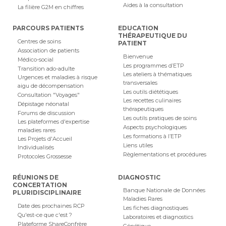
Aides à la consultation
La filière G2M en chiffres
PARCOURS PATIENTS
EDUCATION
THÉRAPEUTIQUE DU
Centres de soins
PATIENT
Association de patients
Bienvenue
Médico-social
Les programmes d’ETP
Transition ado-adulte
Les ateliers à thématiques
Urgences et maladies à risque
transversales
aigu de décompensation
Les outils diététiques
Consultation "Voyages"
Les recettes culinaires
Dépistage néonatal
thérapeutiques
Forums de discussion
Les outils pratiques de soins
Les plateformes d'expertise
Aspects psychologiques
maladies rares
Les formations à l’ETP
Les Projets d'Accueil
Liens utiles
Individualisés
Règlementations et procédures
Protocoles Grossesse
RÉUNIONS DE
DIAGNOSTIC
CONCERTATION
Banque Nationale de Données
PLURIDISCIPLINAIRE
Maladies Rares
Date des prochaines RCP
Les fiches diagnostiques
Qu'est-ce que c'est ?
Laboratoires et diagnostics
Plateforme ShareConfrère