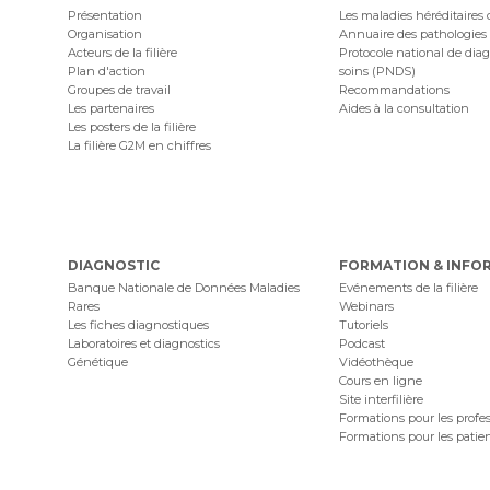
Présentation
Les maladies héréditaires
Organisation
Annuaire des pathologies
Acteurs de la filière
Protocole national de diag
Plan d'action
soins (PNDS)
Groupes de travail
Recommandations
Les partenaires
Aides à la consultation
Les posters de la filière
La filière G2M en chiffres
DIAGNOSTIC
FORMATION & INFO
Banque Nationale de Données Maladies
Evénements de la filière
Rares
Webinars
Les fiches diagnostiques
Tutoriels
Laboratoires et diagnostics
Podcast
Génétique
Vidéothèque
Cours en ligne
Site interfilière
Formations pour les profe
Formations pour les patie