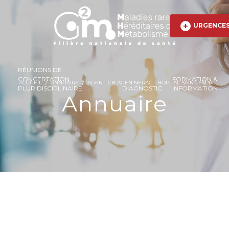
URGENCE
RÉUNIONS DE
CONCERTATION
FORMATION &
ACCUEIL
/
ANNUAIRE
/
AGEN - CH AGEN NERAC - HOPITAL SAINT-ESPRIT
PLURIDISCIPLINAIRE
DIAGNOSTIC
INFORMATION
Annuaire