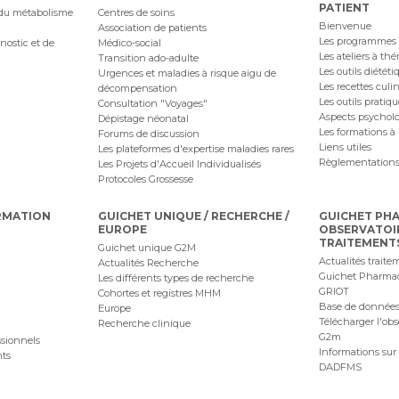
PATIENT
 du métabolisme
Centres de soins
Bienvenue
Association de patients
Les programmes
nostic et de
Médico-social
Les ateliers à th
Transition ado-adulte
Les outils diététi
Urgences et maladies à risque aigu de
Les recettes culi
décompensation
Les outils pratiq
Consultation "Voyages"
Aspects psychol
Dépistage néonatal
Les formations à 
Forums de discussion
Liens utiles
Les plateformes d'expertise maladies rares
Règlementations
Les Projets d'Accueil Individualisés
Protocoles Grossesse
RMATION
GUICHET UNIQUE / RECHERCHE /
GUICHET PH
EUROPE
OBSERVATOI
TRAITEMENT
Guichet unique G2M
Actualités traite
Actualités Recherche
Guichet Pharma
Les différents types de recherche
GRIOT
Cohortes et registres MHM
Base de données
Europe
Télécharger l'obs
Recherche clinique
G2m
ssionnels
Informations sur 
nts
DADFMS