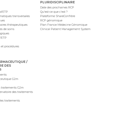
PLURIDISCIPLINAIRE
Date des prochaines RCP
 d’ETP
Qu'est-ce que c'est ?
ématiques transversales
Plateforme ShareConfrère
ques
RCP génomique
naires thérapeutiques
Plan France Médecine Génomique
ues de soins
Clinical Patient Management System
ogiques
l’ETP
 et procédures
ARMACEUTIQUE /
RE DES
S
ments
ceutique G2m
 traitements G2m
ervatoire des traitements
les traitements