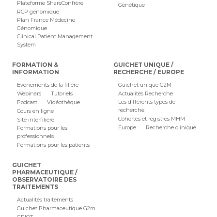
Plateforme ShareConfrère
Génétique
RCP génomique
Plan France Médecine
Génomique
Clinical Patient Management
System
FORMATION &
GUICHET UNIQUE /
INFORMATION
RECHERCHE / EUROPE
Evénements de la filière
Guichet unique G2M
Webinars
Tutoriels
Actualités Recherche
Les différents types de
Podcast
Vidéothèque
recherche
Cours en ligne
Cohortes et registres MHM
Site interfilière
Europe
Recherche clinique
Formations pour les
professionnels
Formations pour les patients
GUICHET
PHARMACEUTIQUE /
OBSERVATOIRE DES
TRAITEMENTS
Actualités traitements
Guichet Pharmaceutique G2m