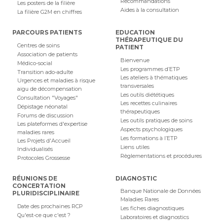
Recommandations
Les posters de la filière
Aides à la consultation
La filière G2M en chiffres
PARCOURS PATIENTS
EDUCATION
THÉRAPEUTIQUE DU
Centres de soins
PATIENT
Association de patients
Bienvenue
Médico-social
Les programmes d’ETP
Transition ado-adulte
Les ateliers à thématiques
Urgences et maladies à risque
transversales
aigu de décompensation
Les outils diététiques
Consultation "Voyages"
Les recettes culinaires
Dépistage néonatal
thérapeutiques
Forums de discussion
Les outils pratiques de soins
Les plateformes d'expertise
Aspects psychologiques
maladies rares
Les formations à l’ETP
Les Projets d'Accueil
Liens utiles
Individualisés
Règlementations et procédures
Protocoles Grossesse
RÉUNIONS DE
DIAGNOSTIC
CONCERTATION
Banque Nationale de Données
PLURIDISCIPLINAIRE
Maladies Rares
Date des prochaines RCP
Les fiches diagnostiques
Qu'est-ce que c'est ?
Laboratoires et diagnostics