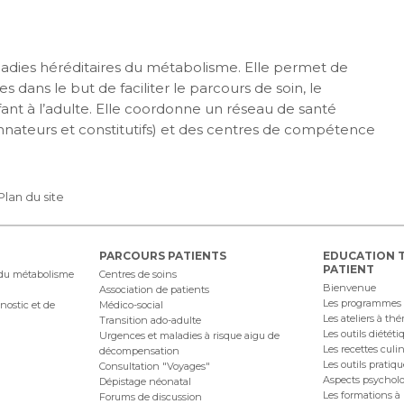
maladies héréditaires du métabolisme. Elle permet de
s dans le but de faciliter le parcours de soin, le
nfant à l’adulte. Elle coordonne un réseau de santé
nateurs et constitutifs) et des centres de compétence
Plan du site
PARCOURS PATIENTS
EDUCATION 
PATIENT
 du métabolisme
Centres de soins
Bienvenue
Association de patients
Les programmes
nostic et de
Médico-social
Les ateliers à th
Transition ado-adulte
Les outils diététi
Urgences et maladies à risque aigu de
Les recettes culi
décompensation
Les outils pratiq
Consultation "Voyages"
Aspects psychol
Dépistage néonatal
Les formations à 
Forums de discussion