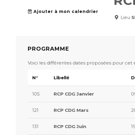
RC
Ajouter à mon calendrier
Lieu
S
PROGRAMME
Voici les différentes dates proposées pour cet
N°
Libellé
D
105
RCP CDG Janvier
0
121
RCP CDG Mars
2
131
RCP CDG Juin
1