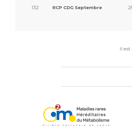
132
RCP CDG Septembre
2
Il es