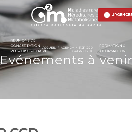
URGENCE
RÉUNIONS DE
CONCERTATION
FORMATION &
ACCUEIL
/
AGENDA
/
RCP CGD
PLURIDISCIPLINAIRE
DIAGNOSTIC
INFORMATION
Evénements à veni