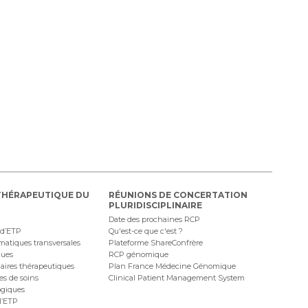
THÉRAPEUTIQUE DU
RÉUNIONS DE CONCERTATION
PLURIDISCIPLINAIRE
Date des prochaines RCP
 d’ETP
Qu'est-ce que c'est ?
ématiques transversales
Plateforme ShareConfrère
ques
RCP génomique
naires thérapeutiques
Plan France Médecine Génomique
ues de soins
Clinical Patient Management System
ogiques
l’ETP