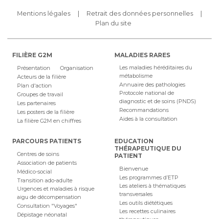
Mentions légales
Retrait des données personnelles
Plan du site
FILIÈRE G2M
MALADIES RARES
Les maladies héréditaires du
Présentation
Organisation
métabolisme
Acteurs de la filière
Annuaire des pathologies
Plan d'action
Protocole national de
Groupes de travail
diagnostic et de soins (PNDS)
Les partenaires
Recommandations
Les posters de la filière
Aides à la consultation
La filière G2M en chiffres
PARCOURS PATIENTS
EDUCATION
THÉRAPEUTIQUE DU
Centres de soins
PATIENT
Association de patients
Bienvenue
Médico-social
Les programmes d’ETP
Transition ado-adulte
Les ateliers à thématiques
Urgences et maladies à risque
transversales
aigu de décompensation
Les outils diététiques
Consultation "Voyages"
Les recettes culinaires
Dépistage néonatal