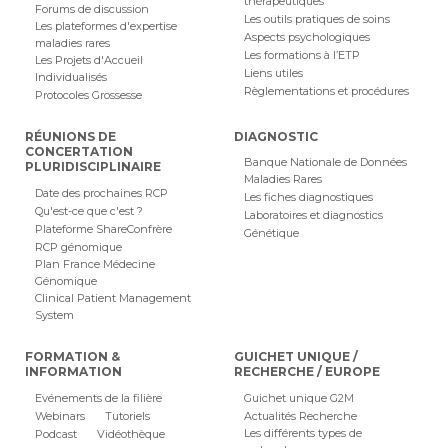
thérapeutiques
Forums de discussion
Les outils pratiques de soins
Les plateformes d'expertise
Aspects psychologiques
maladies rares
Les formations à l’ETP
Les Projets d'Accueil
Liens utiles
Individualisés
Règlementations et procédures
Protocoles Grossesse
RÉUNIONS DE
DIAGNOSTIC
CONCERTATION
Banque Nationale de Données
PLURIDISCIPLINAIRE
Maladies Rares
Date des prochaines RCP
Les fiches diagnostiques
Qu'est-ce que c'est ?
Laboratoires et diagnostics
Plateforme ShareConfrère
Génétique
RCP génomique
Plan France Médecine
Génomique
Clinical Patient Management
System
FORMATION &
GUICHET UNIQUE /
INFORMATION
RECHERCHE / EUROPE
Evénements de la filière
Guichet unique G2M
Webinars
Tutoriels
Actualités Recherche
Les différents types de
Podcast
Vidéothèque