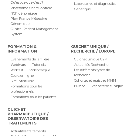
Qu'est-ce que c'est ?
Laboratoires et diagnostics
Plateforme ShareConfrère
Génétique
RCP génomique
Plan France Médecine
Génomique
Clinical Patient Management
System
FORMATION &
GUICHET UNIQUE /
INFORMATION
RECHERCHE / EUROPE
Evénements de la filière
Guichet unique G2M
Webinars
Tutoriels
Actualités Recherche
Les différents types de
Podcast
Vidéothèque
recherche
Cours en ligne
Cohortes et registres MHM
Site interfilière
Europe
Recherche clinique
Formations pour les
professionnels
Formations pour les patients
GUICHET
PHARMACEUTIQUE /
OBSERVATOIRE DES
TRAITEMENTS
Actualités traitements