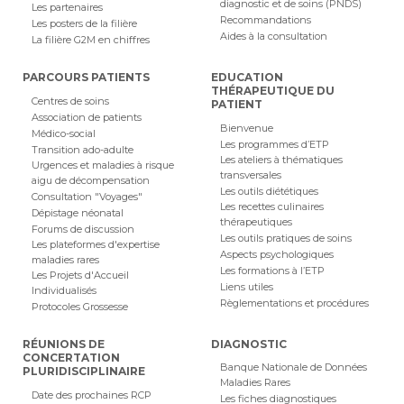
diagnostic et de soins (PNDS)
Les partenaires
Recommandations
Les posters de la filière
Aides à la consultation
La filière G2M en chiffres
PARCOURS PATIENTS
EDUCATION
THÉRAPEUTIQUE DU
Centres de soins
PATIENT
Association de patients
Bienvenue
Médico-social
Les programmes d’ETP
Transition ado-adulte
Les ateliers à thématiques
Urgences et maladies à risque
transversales
aigu de décompensation
Les outils diététiques
Consultation "Voyages"
Les recettes culinaires
Dépistage néonatal
thérapeutiques
Forums de discussion
Les outils pratiques de soins
Les plateformes d'expertise
Aspects psychologiques
maladies rares
Les formations à l’ETP
Les Projets d'Accueil
Liens utiles
Individualisés
Règlementations et procédures
Protocoles Grossesse
RÉUNIONS DE
DIAGNOSTIC
CONCERTATION
Banque Nationale de Données
PLURIDISCIPLINAIRE
Maladies Rares
Date des prochaines RCP
Les fiches diagnostiques