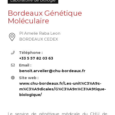
Laboratoire de biologie
Bordeaux Génétique
Moléculaire
Pl Amelie Raba Leon
BORDEAUX CEDEX
Téléphone :
+33 5 57 82 03 63
Email :
benoit.arveiler@chu-bordeaux.fr
Site web :
www.chu-bordeaux.fr/Les-unit%C3%A9s-
m%C3%A9dicales/G%C3%A9n%C3%A9tique-
biologique/
Le service de génétique médicale du CHU de