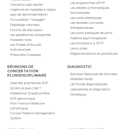
Les programmes d’ETP
Transition ado-adulte
Les ateliers à thématiques
Urgences et maladies à risque
transversales
aigu de décompensation
Les outils diététiques
Consultation "Voyages"
Les recettes culinaires
Dépistage néonatal
thérapeutiques
Forums de discussion
Les outils pratiques de soins
Les plateformes d'expertise
Aspects psychologiques
maladies rares
Les formations à l’ETP
Les Projets d'Accueil
Liens utiles
Individualisés
Règlementations et procédures
Protocoles Grossesse
RÉUNIONS DE
DIAGNOSTIC
CONCERTATION
Banque Nationale de Données
PLURIDISCIPLINAIRE
Maladies Rares
Date des prochaines RCP
Les fiches diagnostiques
Qu'est-ce que c'est ?
Laboratoires et diagnostics
Plateforme ShareConfrère
Génétique
RCP génomique
Plan France Médecine
Génomique
Clinical Patient Management
System