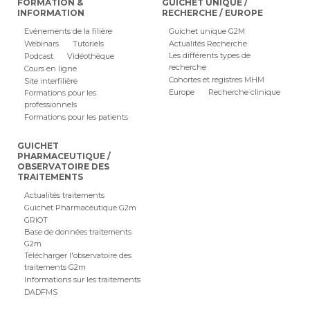
FORMATION &
GUICHET UNIQUE /
INFORMATION
RECHERCHE / EUROPE
Evénements de la filière
Guichet unique G2M
Webinars
Tutoriels
Actualités Recherche
Les différents types de
Podcast
Vidéothèque
recherche
Cours en ligne
Cohortes et registres MHM
Site interfilière
Europe
Recherche clinique
Formations pour les
professionnels
Formations pour les patients
GUICHET
PHARMACEUTIQUE /
OBSERVATOIRE DES
TRAITEMENTS
Actualités traitements
Guichet Pharmaceutique G2m
GRIOT
Base de données traitements
G2m
Télécharger l'observatoire des
traitements G2m
Informations sur les traitements
DADFMS