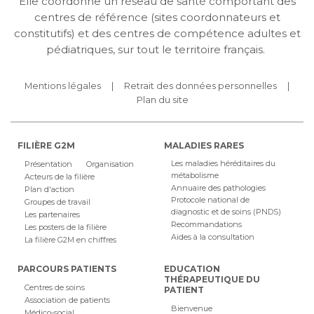
Elle coordonne un réseau de santé comportant des
centres de référence (sites coordonnateurs et
constitutifs) et des centres de compétence adultes et
pédiatriques, sur tout le territoire français.
Mentions légales
Retrait des données personnelles
Plan du site
FILIÈRE G2M
MALADIES RARES
Les maladies héréditaires du
Présentation
Organisation
métabolisme
Acteurs de la filière
Annuaire des pathologies
Plan d'action
Protocole national de
Groupes de travail
diagnostic et de soins (PNDS)
Les partenaires
Recommandations
Les posters de la filière
Aides à la consultation
La filière G2M en chiffres
PARCOURS PATIENTS
EDUCATION
THÉRAPEUTIQUE DU
Centres de soins
PATIENT
Association de patients
Bienvenue
Médico-social