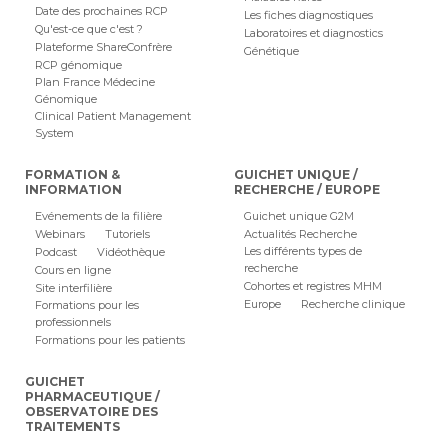
Date des prochaines RCP
Les fiches diagnostiques
Qu'est-ce que c'est ?
Laboratoires et diagnostics
Plateforme ShareConfrère
Génétique
RCP génomique
Plan France Médecine
Génomique
Clinical Patient Management
System
FORMATION &
GUICHET UNIQUE /
INFORMATION
RECHERCHE / EUROPE
Evénements de la filière
Guichet unique G2M
Webinars
Tutoriels
Actualités Recherche
Les différents types de
Podcast
Vidéothèque
recherche
Cours en ligne
Cohortes et registres MHM
Site interfilière
Europe
Recherche clinique
Formations pour les
professionnels
Formations pour les patients
GUICHET
PHARMACEUTIQUE /
OBSERVATOIRE DES
TRAITEMENTS