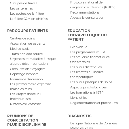
Protocole national de
Groupes de travail
diagnostic et de soins (PNDS)
Les partenaires
Recommandations
Les posters de la filière
Aides à la consultation
La filière G2M en chiffres
PARCOURS PATIENTS
EDUCATION
THÉRAPEUTIQUE DU
Centres de soins
PATIENT
Association de patients
Bienvenue
Médico-social
Les programmes d’ETP
Transition ado-adulte
Les ateliers à thématiques
Urgences et maladies à risque
transversales
aigu de décompensation
Les outils diététiques
Consultation "Voyages"
Les recettes culinaires
Dépistage néonatal
thérapeutiques
Forums de discussion
Les outils pratiques de soins
Les plateformes d'expertise
Aspects psychologiques
maladies rares
Les formations à l’ETP
Les Projets d'Accueil
Liens utiles
Individualisés
Règlementations et procédures
Protocoles Grossesse
RÉUNIONS DE
DIAGNOSTIC
CONCERTATION
Banque Nationale de Données
PLURIDISCIPLINAIRE
Maladies Rares