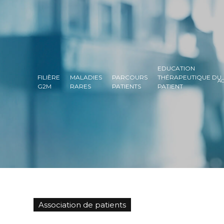
EDUCATION
FILIÈRE
MALADIES
PARCOURS
THÉRAPEUTIQUE DU
AC
G2M
RARES
PATIENTS
PATIENT
Association de patients