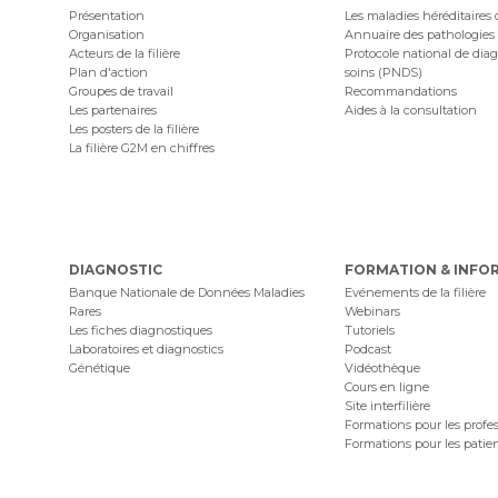
Présentation
Les maladies héréditaires
Organisation
Annuaire des pathologies
Acteurs de la filière
Protocole national de diag
Plan d'action
soins (PNDS)
Groupes de travail
Recommandations
Les partenaires
Aides à la consultation
Les posters de la filière
La filière G2M en chiffres
DIAGNOSTIC
FORMATION & INFO
Banque Nationale de Données Maladies
Evénements de la filière
Rares
Webinars
Les fiches diagnostiques
Tutoriels
Laboratoires et diagnostics
Podcast
Génétique
Vidéothèque
Cours en ligne
Site interfilière
Formations pour les profe
Formations pour les patie