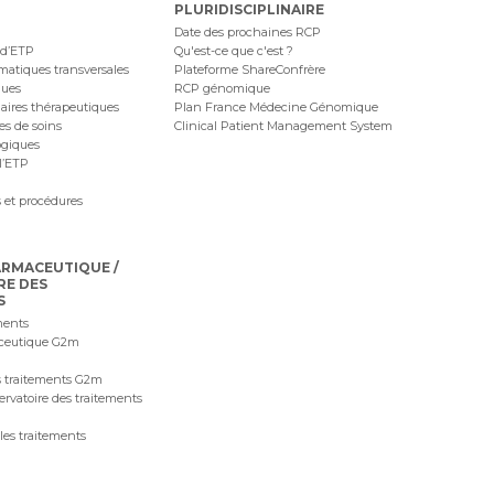
PLURIDISCIPLINAIRE
Date des prochaines RCP
 d’ETP
Qu'est-ce que c'est ?
ématiques transversales
Plateforme ShareConfrère
ques
RCP génomique
naires thérapeutiques
Plan France Médecine Génomique
ues de soins
Clinical Patient Management System
ogiques
l’ETP
 et procédures
ARMACEUTIQUE /
RE DES
S
ments
ceutique G2m
 traitements G2m
ervatoire des traitements
les traitements