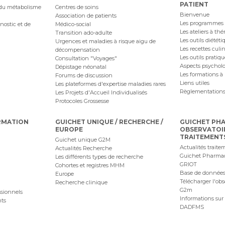
PATIENT
 du métabolisme
Centres de soins
Bienvenue
Association de patients
Les programmes
nostic et de
Médico-social
Les ateliers à th
Transition ado-adulte
Les outils diététi
Urgences et maladies à risque aigu de
Les recettes culi
décompensation
Les outils pratiq
Consultation "Voyages"
Aspects psychol
Dépistage néonatal
Les formations à 
Forums de discussion
Liens utiles
Les plateformes d'expertise maladies rares
Règlementations
Les Projets d'Accueil Individualisés
Protocoles Grossesse
RMATION
GUICHET UNIQUE / RECHERCHE /
GUICHET PH
EUROPE
OBSERVATOI
TRAITEMENT
Guichet unique G2M
Actualités traite
Actualités Recherche
Guichet Pharma
Les différents types de recherche
GRIOT
Cohortes et registres MHM
Base de données
Europe
Télécharger l'obs
Recherche clinique
G2m
ssionnels
Informations sur 
nts
DADFMS