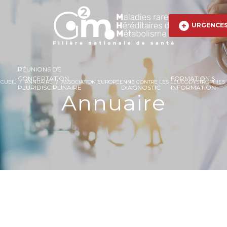
URGENCE
RÉUNIONS DE
CONCERTATION
FORMATION &
CUEIL
/
ANNUAIRE
/
ASSOCIATION EUROPÉENNE CONTRE LES LEUCODYSTROPHIES (
PLURIDISCIPLINAIRE
DIAGNOSTIC
INFORMATION
Annuaire