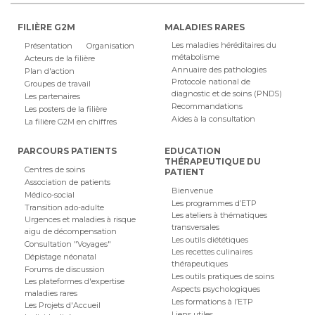
FILIÈRE G2M
MALADIES RARES
Les maladies héréditaires du
Présentation
Organisation
métabolisme
Acteurs de la filière
Annuaire des pathologies
Plan d'action
Protocole national de
Groupes de travail
diagnostic et de soins (PNDS)
Les partenaires
Recommandations
Les posters de la filière
Aides à la consultation
La filière G2M en chiffres
PARCOURS PATIENTS
EDUCATION
THÉRAPEUTIQUE DU
Centres de soins
PATIENT
Association de patients
Bienvenue
Médico-social
Les programmes d’ETP
Transition ado-adulte
Les ateliers à thématiques
Urgences et maladies à risque
transversales
aigu de décompensation
Les outils diététiques
Consultation "Voyages"
Les recettes culinaires
Dépistage néonatal
thérapeutiques
Forums de discussion
Les outils pratiques de soins
Les plateformes d'expertise
Aspects psychologiques
maladies rares
Les formations à l’ETP
Les Projets d'Accueil
Liens utiles