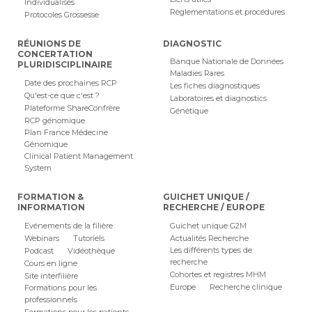
Individualisés
Règlementations et procédures
Protocoles Grossesse
RÉUNIONS DE
DIAGNOSTIC
CONCERTATION
Banque Nationale de Données
PLURIDISCIPLINAIRE
Maladies Rares
Date des prochaines RCP
Les fiches diagnostiques
Qu'est-ce que c'est ?
Laboratoires et diagnostics
Plateforme ShareConfrère
Génétique
RCP génomique
Plan France Médecine
Génomique
Clinical Patient Management
System
FORMATION &
GUICHET UNIQUE /
INFORMATION
RECHERCHE / EUROPE
Evénements de la filière
Guichet unique G2M
Webinars
Tutoriels
Actualités Recherche
Les différents types de
Podcast
Vidéothèque
recherche
Cours en ligne
Cohortes et registres MHM
Site interfilière
Europe
Recherche clinique
Formations pour les
professionnels