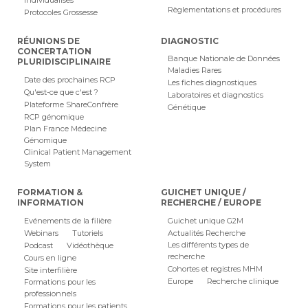
Individualisés
Règlementations et procédures
Protocoles Grossesse
RÉUNIONS DE
DIAGNOSTIC
CONCERTATION
Banque Nationale de Données
PLURIDISCIPLINAIRE
Maladies Rares
Date des prochaines RCP
Les fiches diagnostiques
Qu'est-ce que c'est ?
Laboratoires et diagnostics
Plateforme ShareConfrère
Génétique
RCP génomique
Plan France Médecine
Génomique
Clinical Patient Management
System
FORMATION &
GUICHET UNIQUE /
INFORMATION
RECHERCHE / EUROPE
Evénements de la filière
Guichet unique G2M
Webinars
Tutoriels
Actualités Recherche
Les différents types de
Podcast
Vidéothèque
recherche
Cours en ligne
Cohortes et registres MHM
Site interfilière
Europe
Recherche clinique
Formations pour les
professionnels
Formations pour les patients