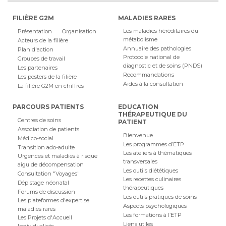
FILIÈRE G2M
MALADIES RARES
Les maladies héréditaires du
Présentation
Organisation
métabolisme
Acteurs de la filière
Annuaire des pathologies
Plan d'action
Protocole national de
Groupes de travail
diagnostic et de soins (PNDS)
Les partenaires
Recommandations
Les posters de la filière
Aides à la consultation
La filière G2M en chiffres
PARCOURS PATIENTS
EDUCATION
THÉRAPEUTIQUE DU
Centres de soins
PATIENT
Association de patients
Bienvenue
Médico-social
Les programmes d’ETP
Transition ado-adulte
Les ateliers à thématiques
Urgences et maladies à risque
transversales
aigu de décompensation
Les outils diététiques
Consultation "Voyages"
Les recettes culinaires
Dépistage néonatal
thérapeutiques
Forums de discussion
Les outils pratiques de soins
Les plateformes d'expertise
Aspects psychologiques
maladies rares
Les formations à l’ETP
Les Projets d'Accueil
Liens utiles