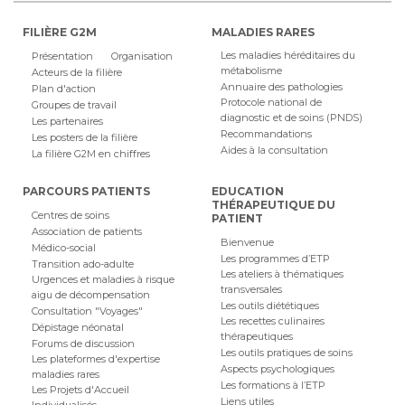
FILIÈRE G2M
MALADIES RARES
Les maladies héréditaires du
Présentation
Organisation
métabolisme
Acteurs de la filière
Annuaire des pathologies
Plan d'action
Protocole national de
Groupes de travail
diagnostic et de soins (PNDS)
Les partenaires
Recommandations
Les posters de la filière
Aides à la consultation
La filière G2M en chiffres
PARCOURS PATIENTS
EDUCATION
THÉRAPEUTIQUE DU
Centres de soins
PATIENT
Association de patients
Bienvenue
Médico-social
Les programmes d’ETP
Transition ado-adulte
Les ateliers à thématiques
Urgences et maladies à risque
transversales
aigu de décompensation
Les outils diététiques
Consultation "Voyages"
Les recettes culinaires
Dépistage néonatal
thérapeutiques
Forums de discussion
Les outils pratiques de soins
Les plateformes d'expertise
Aspects psychologiques
maladies rares
Les formations à l’ETP
Les Projets d'Accueil
Liens utiles