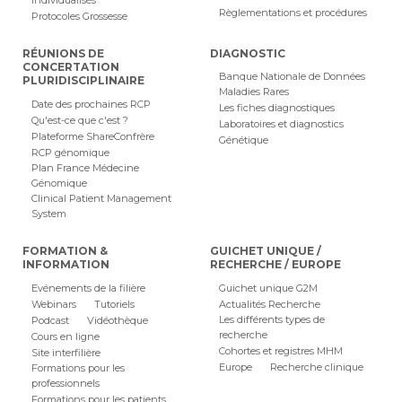
Individualisés
Règlementations et procédures
Protocoles Grossesse
RÉUNIONS DE
DIAGNOSTIC
CONCERTATION
Banque Nationale de Données
PLURIDISCIPLINAIRE
Maladies Rares
Date des prochaines RCP
Les fiches diagnostiques
Qu'est-ce que c'est ?
Laboratoires et diagnostics
Plateforme ShareConfrère
Génétique
RCP génomique
Plan France Médecine
Génomique
Clinical Patient Management
System
FORMATION &
GUICHET UNIQUE /
INFORMATION
RECHERCHE / EUROPE
Evénements de la filière
Guichet unique G2M
Webinars
Tutoriels
Actualités Recherche
Les différents types de
Podcast
Vidéothèque
recherche
Cours en ligne
Cohortes et registres MHM
Site interfilière
Europe
Recherche clinique
Formations pour les
professionnels
Formations pour les patients