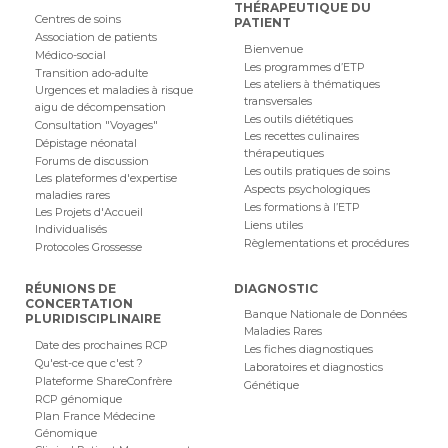
THÉRAPEUTIQUE DU
Centres de soins
PATIENT
Association de patients
Bienvenue
Médico-social
Les programmes d’ETP
Transition ado-adulte
Les ateliers à thématiques
Urgences et maladies à risque
transversales
aigu de décompensation
Les outils diététiques
Consultation "Voyages"
Les recettes culinaires
Dépistage néonatal
thérapeutiques
Forums de discussion
Les outils pratiques de soins
Les plateformes d'expertise
Aspects psychologiques
maladies rares
Les formations à l’ETP
Les Projets d'Accueil
Liens utiles
Individualisés
Règlementations et procédures
Protocoles Grossesse
RÉUNIONS DE
DIAGNOSTIC
CONCERTATION
Banque Nationale de Données
PLURIDISCIPLINAIRE
Maladies Rares
Date des prochaines RCP
Les fiches diagnostiques
Qu'est-ce que c'est ?
Laboratoires et diagnostics
Plateforme ShareConfrère
Génétique
RCP génomique
Plan France Médecine
Génomique