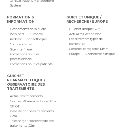
Clinical Patient Management
System
FORMATION &
GUICHET UNIQUE /
INFORMATION
RECHERCHE / EUROPE
Evénements de la filière
Guichet unique G2M
Webinars
Tutoriels
Actualités Recherche
Les différents types de
Podcast
Vidéothèque
recherche
Cours en ligne
Cohortes et registres MHM
Site interfilière
Europe
Recherche clinique
Formations pour les
professionnels
Formations pour les patients
GUICHET
PHARMACEUTIQUE /
OBSERVATOIRE DES
TRAITEMENTS
Actualités traitements
Guichet Pharmaceutique G2m
GRIOT
Base de données traitements
G2m
Télécharger l'observatoire des
traitements G2m