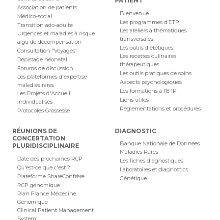
PATIENT
Association de patients
Bienvenue
Médico-social
Les programmes d’ETP
Transition ado-adulte
Les ateliers à thématiques
Urgences et maladies à risque
transversales
aigu de décompensation
Les outils diététiques
Consultation "Voyages"
Les recettes culinaires
Dépistage néonatal
thérapeutiques
Forums de discussion
Les outils pratiques de soins
Les plateformes d'expertise
Aspects psychologiques
maladies rares
Les formations à l’ETP
Les Projets d'Accueil
Liens utiles
Individualisés
Règlementations et procédures
Protocoles Grossesse
RÉUNIONS DE
DIAGNOSTIC
CONCERTATION
Banque Nationale de Données
PLURIDISCIPLINAIRE
Maladies Rares
Date des prochaines RCP
Les fiches diagnostiques
Qu'est-ce que c'est ?
Laboratoires et diagnostics
Plateforme ShareConfrère
Génétique
RCP génomique
Plan France Médecine
Génomique
Clinical Patient Management
System