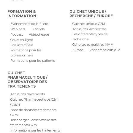
FORMATION &
GUICHET UNIQUE /
INFORMATION
RECHERCHE / EUROPE
Evénements de la filière
Guichet unique G2M
Webinars
Tutoriels
Actualités Recherche
Les différents types de
Podcast
Vidéothèque
recherche
Cours en ligne
Cohortes et registres MHM
Site interfilière
Europe
Recherche clinique
Formations pour les
professionnels
Formations pour les patients
GUICHET
PHARMACEUTIQUE /
OBSERVATOIRE DES
TRAITEMENTS
Actualités traitements
Guichet Pharmaceutique G2m
GRIOT
Base de données traitements
G2m
Télécharger l'observatoire des
traitements G2m
Informations sur les traitements