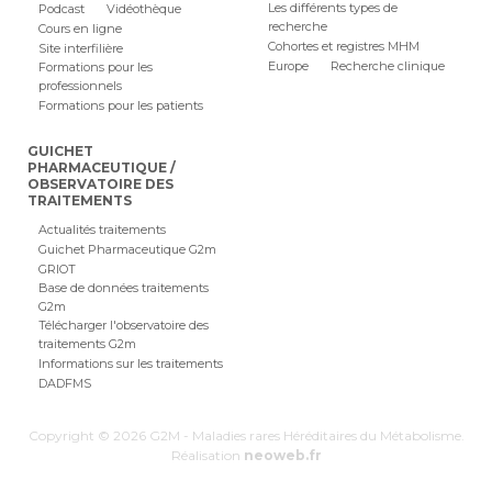
Les différents types de
Podcast
Vidéothèque
recherche
Cours en ligne
Cohortes et registres MHM
Site interfilière
Europe
Recherche clinique
Formations pour les
professionnels
Formations pour les patients
GUICHET
PHARMACEUTIQUE /
OBSERVATOIRE DES
TRAITEMENTS
Actualités traitements
Guichet Pharmaceutique G2m
GRIOT
Base de données traitements
G2m
Télécharger l'observatoire des
traitements G2m
Informations sur les traitements
DADFMS
Copyright © 2026 G2M - Maladies rares Héréditaires du Métabolisme.
Réalisation
neoweb.fr