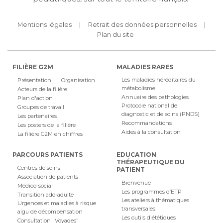
Mentions légales
Retrait des données personnelles
Plan du site
FILIÈRE G2M
MALADIES RARES
Les maladies héréditaires du
Présentation
Organisation
métabolisme
Acteurs de la filière
Annuaire des pathologies
Plan d'action
Protocole national de
Groupes de travail
diagnostic et de soins (PNDS)
Les partenaires
Recommandations
Les posters de la filière
Aides à la consultation
La filière G2M en chiffres
PARCOURS PATIENTS
EDUCATION
THÉRAPEUTIQUE DU
Centres de soins
PATIENT
Association de patients
Bienvenue
Médico-social
Les programmes d’ETP
Transition ado-adulte
Les ateliers à thématiques
Urgences et maladies à risque
transversales
aigu de décompensation
Les outils diététiques
Consultation "Voyages"