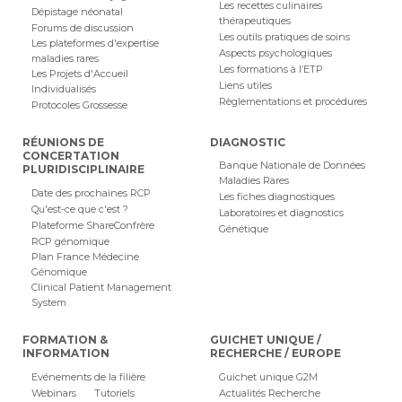
Les recettes culinaires
Dépistage néonatal
thérapeutiques
Forums de discussion
Les outils pratiques de soins
Les plateformes d'expertise
Aspects psychologiques
maladies rares
Les formations à l’ETP
Les Projets d'Accueil
Liens utiles
Individualisés
Règlementations et procédures
Protocoles Grossesse
RÉUNIONS DE
DIAGNOSTIC
CONCERTATION
Banque Nationale de Données
PLURIDISCIPLINAIRE
Maladies Rares
Date des prochaines RCP
Les fiches diagnostiques
Qu'est-ce que c'est ?
Laboratoires et diagnostics
Plateforme ShareConfrère
Génétique
RCP génomique
Plan France Médecine
Génomique
Clinical Patient Management
System
FORMATION &
GUICHET UNIQUE /
INFORMATION
RECHERCHE / EUROPE
Evénements de la filière
Guichet unique G2M
Webinars
Tutoriels
Actualités Recherche