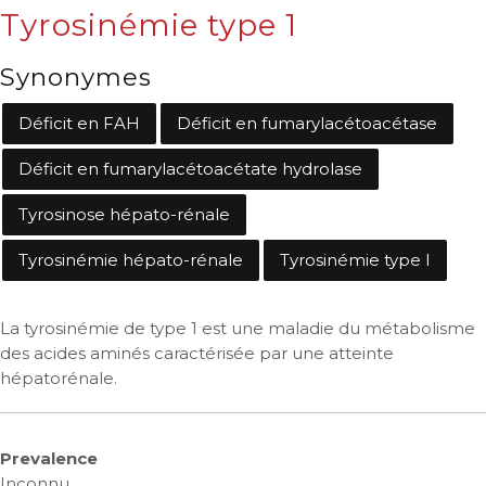
Tyrosinémie type 1
Synonymes
Déficit en FAH
Déficit en fumarylacétoacétase
Déficit en fumarylacétoacétate hydrolase
Tyrosinose hépato-rénale
Tyrosinémie hépato-rénale
Tyrosinémie type I
La tyrosinémie de type 1 est une maladie du métabolisme
des acides aminés caractérisée par une atteinte
hépatorénale.
Prevalence
Inconnu