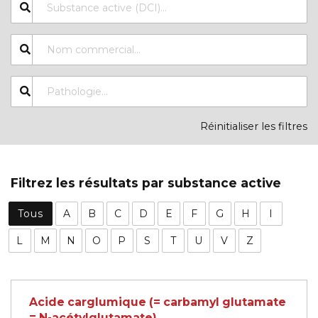
Réinitialiser les filtres
Filtrez les résultats par substance active
Tous
A
B
C
D
E
F
G
H
I
L
M
N
O
P
S
T
U
V
Z
Acide carglumique (= carbamyl glutamate
= N-acétylglutamate)