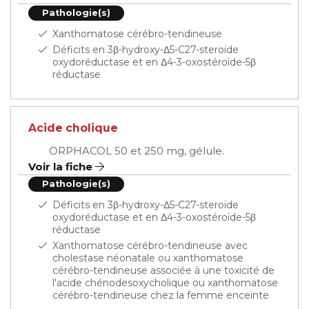
Pathologie(s)
Xanthomatose cérébro-tendineuse
Déficits en 3β-hydroxy-Δ5-C27-steroïde
oxydoréductase et en Δ4-3-oxostéroïde-5β
réductase
Acide cholique
ORPHACOL 50 et 250 mg, gélule.
Voir la fiche
Pathologie(s)
Déficits en 3β-hydroxy-Δ5-C27-steroïde
oxydoréductase et en Δ4-3-oxostéroïde-5β
réductase
Xanthomatose cérébro-tendineuse avec
cholestase néonatale ou xanthomatose
cérébro-tendineuse associée à une toxicité de
l'acide chénodesoxycholique ou xanthomatose
cérébro-tendineuse chez la femme enceinte