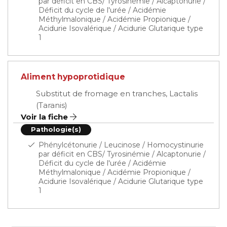
par déficit en CBS/ Tyrosinémie / Alcaptonurie /
Déficit du cycle de l'urée / Acidémie
Méthylmalonique / Acidémie Propionique /
Acidurie Isovalérique / Acidurie Glutarique type
1
Aliment hypoprotidique
Substitut de fromage en tranches, Lactalis
(Taranis)
Voir la fiche
Pathologie(s)
Phénylcétonurie / Leucinose / Homocystinurie
par déficit en CBS/ Tyrosinémie / Alcaptonurie /
Déficit du cycle de l'urée / Acidémie
Méthylmalonique / Acidémie Propionique /
Acidurie Isovalérique / Acidurie Glutarique type
1