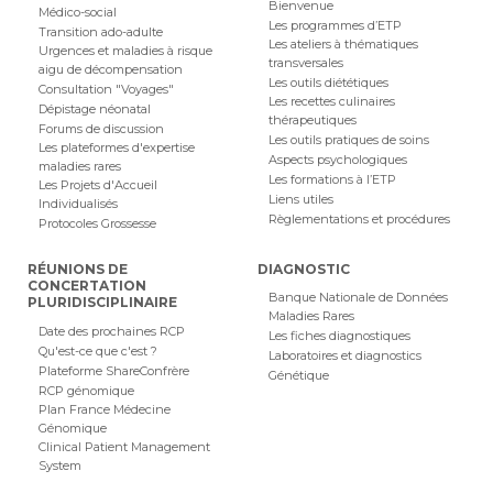
Bienvenue
Médico-social
Les programmes d’ETP
Transition ado-adulte
Les ateliers à thématiques
Urgences et maladies à risque
transversales
aigu de décompensation
Les outils diététiques
Consultation "Voyages"
Les recettes culinaires
Dépistage néonatal
thérapeutiques
Forums de discussion
Les outils pratiques de soins
Les plateformes d'expertise
Aspects psychologiques
maladies rares
Les formations à l’ETP
Les Projets d'Accueil
Liens utiles
Individualisés
Règlementations et procédures
Protocoles Grossesse
RÉUNIONS DE
DIAGNOSTIC
CONCERTATION
Banque Nationale de Données
PLURIDISCIPLINAIRE
Maladies Rares
Date des prochaines RCP
Les fiches diagnostiques
Qu'est-ce que c'est ?
Laboratoires et diagnostics
Plateforme ShareConfrère
Génétique
RCP génomique
Plan France Médecine
Génomique
Clinical Patient Management
System