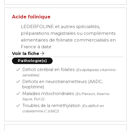
Acide folinique
LEDERFOLINE et autres spécialités,
préparations magistrales ou compléments
alimentaires de folinate commercialisés en
France à date
Voir la fiche
Pathologie(s)
Déficit cérébral en folates
(Ex.épilepsies vitamino
sensibles)
Déficits en neurotransmetteurs (AADC,
bioptérine)
Maladies mitochondriales
(Ex.Pierson, Kearns-
Sayre, Pol G)
Troubles de la reméthylation
(Ex.déficit en
cobalamine C (cblC))