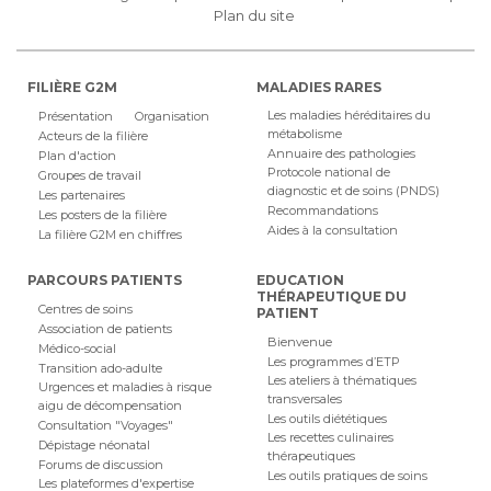
Plan du site
FILIÈRE G2M
MALADIES RARES
Les maladies héréditaires du
Présentation
Organisation
métabolisme
Acteurs de la filière
Annuaire des pathologies
Plan d'action
Protocole national de
Groupes de travail
diagnostic et de soins (PNDS)
Les partenaires
Recommandations
Les posters de la filière
Aides à la consultation
La filière G2M en chiffres
PARCOURS PATIENTS
EDUCATION
THÉRAPEUTIQUE DU
Centres de soins
PATIENT
Association de patients
Bienvenue
Médico-social
Les programmes d’ETP
Transition ado-adulte
Les ateliers à thématiques
Urgences et maladies à risque
transversales
aigu de décompensation
Les outils diététiques
Consultation "Voyages"
Les recettes culinaires
Dépistage néonatal
thérapeutiques
Forums de discussion
Les outils pratiques de soins
Les plateformes d'expertise