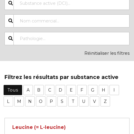
Réinitialiser les filtres
Filtrez les résultats par substance active
Tous
A
B
C
D
E
F
G
H
I
L
M
N
O
P
S
T
U
V
Z
Leucine (= L-leucine)