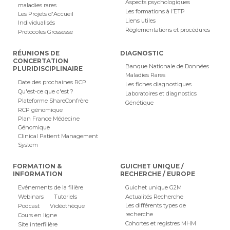
Aspects psychologiques
maladies rares
Les formations à l’ETP
Les Projets d'Accueil
Liens utiles
Individualisés
Règlementations et procédures
Protocoles Grossesse
RÉUNIONS DE
DIAGNOSTIC
CONCERTATION
Banque Nationale de Données
PLURIDISCIPLINAIRE
Maladies Rares
Date des prochaines RCP
Les fiches diagnostiques
Qu'est-ce que c'est ?
Laboratoires et diagnostics
Plateforme ShareConfrère
Génétique
RCP génomique
Plan France Médecine
Génomique
Clinical Patient Management
System
FORMATION &
GUICHET UNIQUE /
INFORMATION
RECHERCHE / EUROPE
Evénements de la filière
Guichet unique G2M
Webinars
Tutoriels
Actualités Recherche
Les différents types de
Podcast
Vidéothèque
recherche
Cours en ligne
Cohortes et registres MHM
Site interfilière