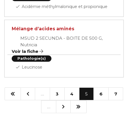
Acidémie méthylmalonique et propionique
Mélange d’acides aminés
MSUD 2 SECUNDA - BOITE DE 500 G,
Nutricia
Voir la fiche
Pathologie(s)
Leucinose
…
3
4
5
6
7
…